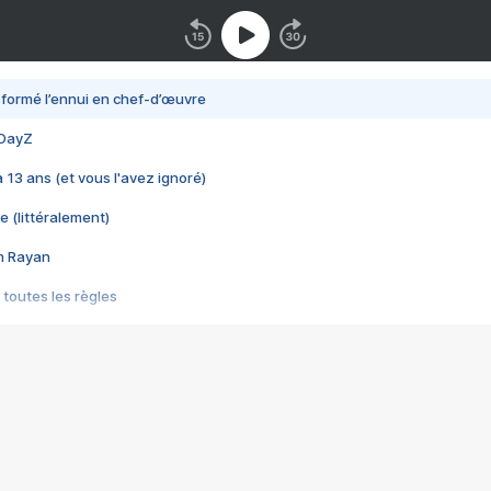
nsformé l’ennui en chef-d’œuvre
 DayZ
 a 13 ans (et vous l'avez ignoré)
e (littéralement)
im Rayan
 toutes les règles
s les jeux vidéo
us choquant de Rockstar ? - Le scandale BULLY
e plus moche de Steam
du RÊVE tourne au CAUCHEMAR