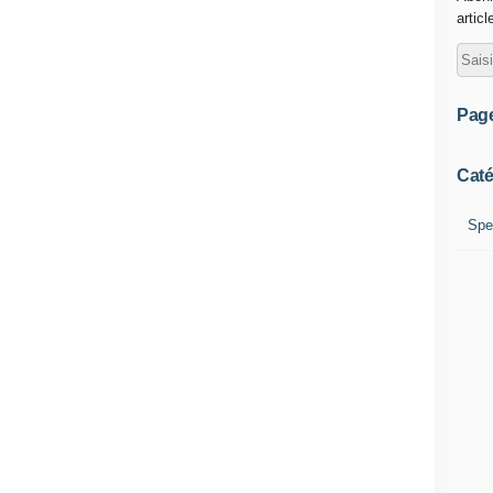
articl
Pag
Caté
Spe