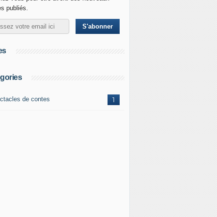
es publiés.
es
gories
ctacles de contes
1