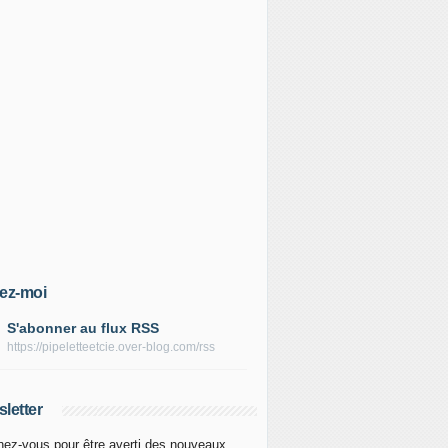
ez-moi
S'abonner au flux RSS
https://pipeletteetcie.over-blog.com/rss
letter
ez-vous pour être averti des nouveaux