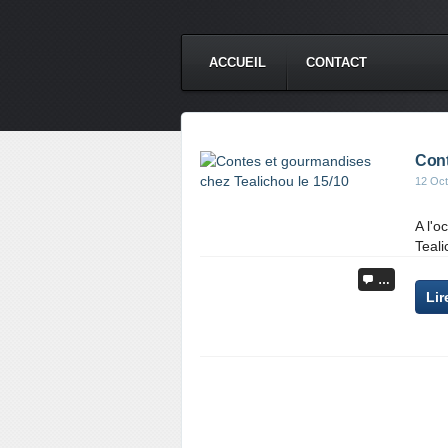
ACCUEIL
CONTACT
Cont
12 Oct
A l'
Teal
…
Lir