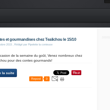
es et gourmandises chez Tealichou le 15/10
obre 2015
, Rédigé par Pipelette la conteuse
occasion de la semaine du goût, Venez nombreux chez
ichou pour des contes gourmands!
e la suite
Repost
0